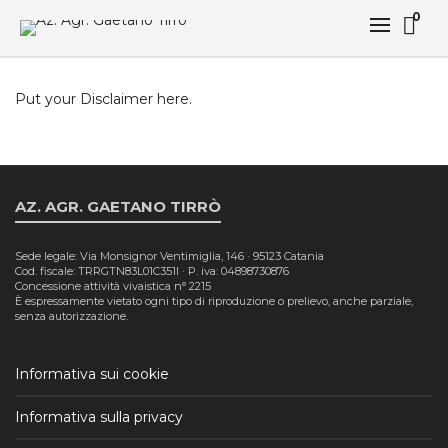
0
Put your Disclaimer here.
AZ. AGR. GAETANO TIRRÒ
Sede legale: Via Monsignor Ventimiglia, 146 · 95123 Catania
Cod. fiscale: TRRGTN83L01C351I · P. iva: 04898730876
Concessione attività vivaistica n° 2215
È espressamente vietato ogni tipo di riproduzione o prelievo, anche parziale,
senza autorizzazione.
Informativa sui cookie
Informativa sulla privacy