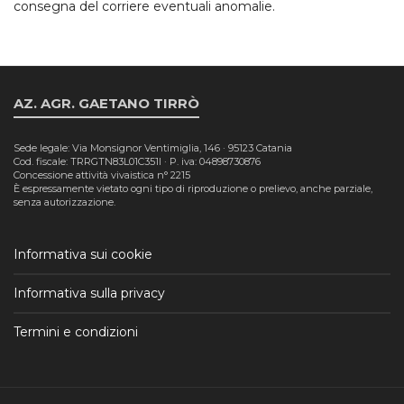
consegna del corriere eventuali anomalie.
AZ. AGR. GAETANO TIRRÒ
Sede legale: Via Monsignor Ventimiglia, 146 · 95123 Catania
Cod. fiscale: TRRGTN83L01C351I · P. iva: 04898730876
Concessione attività vivaistica n° 2215
È espressamente vietato ogni tipo di riproduzione o prelievo, anche parziale,
senza autorizzazione.
Informativa sui cookie
Informativa sulla privacy
Termini e condizioni