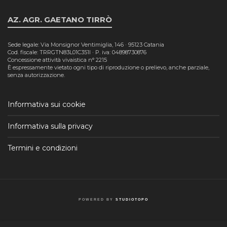
AZ. AGR. GAETANO TIRRÒ
Sede legale: Via Monsignor Ventimiglia, 146 · 95123 Catania
Cod. fiscale: TRRGTN83L01C351I · P. iva: 04898730876
Concessione attività vivaistica n° 2215
È espressamente vietato ogni tipo di riproduzione o prelievo, anche parziale,
senza autorizzazione.
Informativa sui cookie
Informativa sulla privacy
Termini e condizioni
POWERED BY
STUDIOTOPO