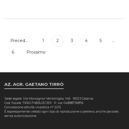
Precedente
1
2
3
4
5
...
6
Prossimo
AZ. AGR. GAETANO TIRRÒ
Sede legale: Via Monsignor Ventimiglia, 146 · 95123 Catania
Cod. fiscale: TRRGTN83L01C351I · P. iva: 04898730876
Concessione attività vivaistica n° 2215
È espressamente vietato ogni tipo di riproduzione o prelievo, anche parziale,
senza autorizzazione.