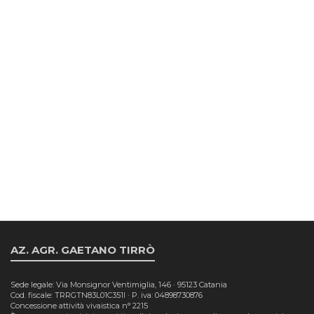
MELAGRANA VALENCIANA
Area agroalimentare
€
16,90
iva inclusa
MELAGRANA PARFIANKA
Area agroalimentare
€
15,90
iva inclusa
AZ. AGR. GAETANO TIRRÒ
Sede legale: Via Monsignor Ventimiglia, 146 · 95123 Catania
Cod. fiscale: TRRGTN83L01C351I · P. iva: 04898730876
Concessione attività vivaistica n° 2215