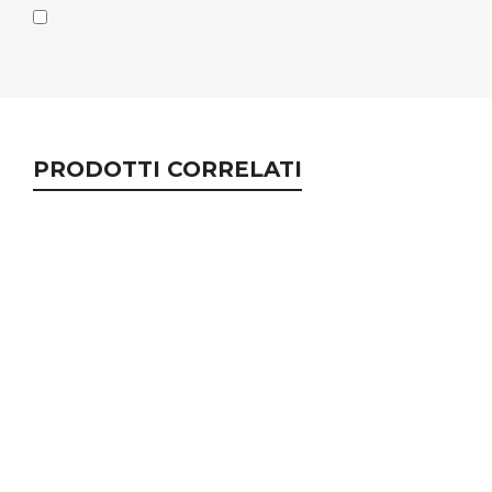
PRODOTTI CORRELATI
ARANCIA MORO DA SPREMUTA
Area agroalimentare
€
17,00
iva inclusa
MELAGRANA WONDERFUL
Area agroalimentare
€
16,90
iva inclusa