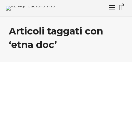
0
Articoli taggati con
‘etna doc’
No Comments
Nei giorni scorsi abbiamo fatto visita all’amico
Marco Nicolosi presso l’azienda vinicola Barone di
Villagrande in occasione di una giornata…