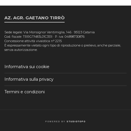
AZ. AGR. GAETANO TIRRÒ
Sede legale: Via Monsignor Ventimiglia, 146 · 95123 Catania
Cod. fiscale: TRRGTN83L01C351I · P. iva: 04898730876
Concessione attività vivaistica n° 2215
È espressamente vietato ogni tipo di riproduzione o prelievo, anche parziale,
senza autorizzazione.
Informativa sui cookie
Informativa sulla privacy
Termini e condizioni
POWERED BY
STUDIOTOPO