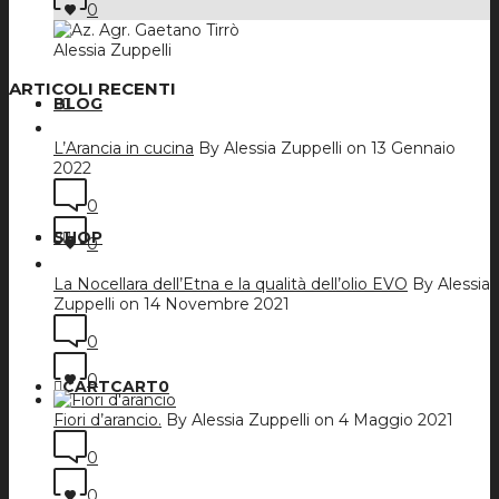
0
Alessia Zuppelli
ARTICOLI RECENTI
BLOG
L’Arancia in cucina
By Alessia Zuppelli on 13 Gennaio
2022
0
SHOP
0
La Nocellara dell’Etna e la qualità dell’olio EVO
By Alessia
Zuppelli on 14 Novembre 2021
0
0
CART
CART
0
Fiori d’arancio.
By Alessia Zuppelli on 4 Maggio 2021
0
0