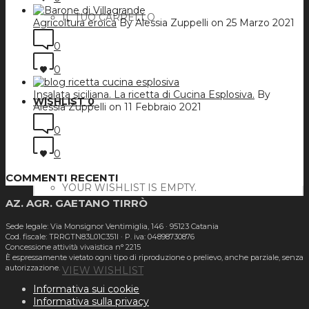
IL TUO CARRELLO
Agricoltura eroica
By Alessia Zuppelli on 25 Marzo 2021
0
0
Insalata siciliana. La ricetta di Cucina Esplosiva.
By
WISHLIST
0
Alessia Zuppelli on 11 Febbraio 2021
0
0
COMMENTI RECENTI
YOUR WISHLIST IS EMPTY.
AZ. AGR. GAETANO TIRRÒ
Sede legale: Via Monsignor Ventimiglia, 146 · 95123 Catania
Cod. fiscale: TRRGTN83L01C351I · P. iva: 04898730876
Concessione attività vivaistica n° 2215
È espressamente vietato ogni tipo di riproduzione o prelievo, anche parziale, senza
autorizzazione.
VIEW WISHLIST
Informativa sui cookie
Informativa sulla privacy