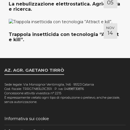
05
La nebulizzazione elettrostatica. Agricoltura
e ricerca.
NOV
14
Trappola insetticida con tecnologia “Attract
e kill”.
AZ. AGR. GAETANO TIRRÒ
Sede legale: Via Monsignor Ventimiglia, 146 · 95123 Catania
Cod. fiscale: TRRGTN83L01C351I · P. iva: 04898730876
Concessione attività vivaistica n° 2215
È espressamente vietato ogni tipo di riproduzione o prelievo, anche parziale,
senza autorizzazione.
Informativa sui cookie